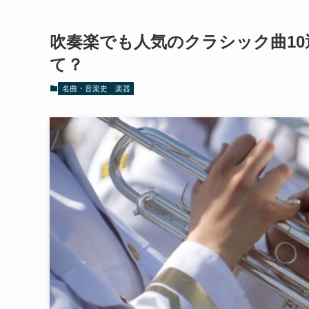
吹奏楽でも人気のクラシック曲1
て？
名曲・音楽史
楽器