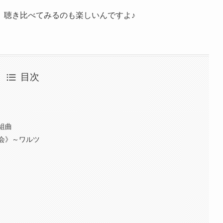
、聴き比べてみるのも楽しいんですよ♪
目次
組曲
会》～ワルツ