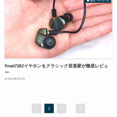
鑑賞・オーディオ
finalのB2イヤホンをクラシック音楽家が徹底レビュ
ー
2023年3月1日
1
2
3
...
6